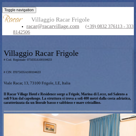
Toggle navigation
Villaggio Racar Frigole
racar@racarvillage.com
(+39) 0832 376113
8142506
Villaggio Racar Frigole
# Cod. Regionale: 075035A100104633
# CIN: IT075035A100104633
Viale Racar, 13, 73100 Frigole, LE, Italia
Il Racar Village Hotel e Residence sorge a Frigole, Marina di Lecce, nel Salen
soli 9 km dal capoluogo. La struttura si trova a soli 400 metri dalla costa adri
caratterizzata da un litorale basso e sabbioso e mare cristallino.