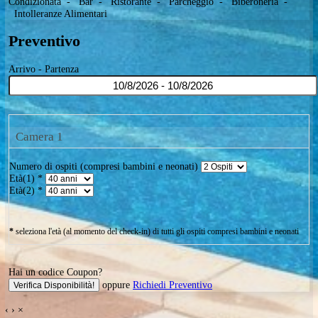
Piscina
-
Pizzeria /braceria
-
Attività
-
Servizio Spiaggia
-
Piscina
-
WiFi
-
Animali Ammessi
-
Animazione
-
Aria
Condizionata
-
Bar
-
Ristorante
-
Parcheggio
-
Biberoneria
Intolleranze Alimentari
Preventivo
Arrivo - Partenza
Camera 1