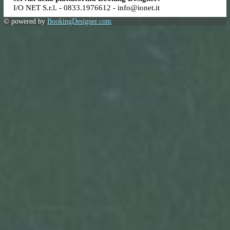
Per qualsiasi ulteriore informazione, e per far valere i diritti 
lei riconosciuti dal Regolamento europeo, potrà rivolgersi a:
Titolare del trattamento:
Alberghiera di Torre Vado SRL -
099 990 3029