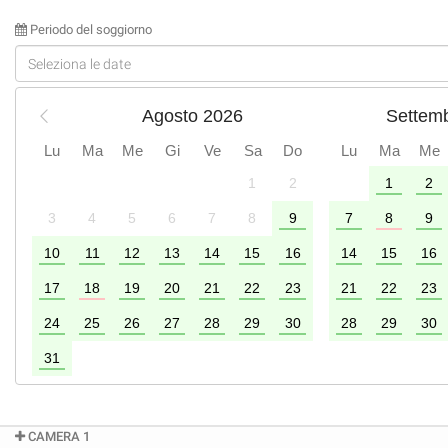
Periodo del soggiorno
Agosto 2026
Settem
Lu
Ma
Me
Gi
Ve
Sa
Do
Lu
Ma
Me
1
2
1
2
2
3
4
5
6
7
8
9
7
8
9
9
10
11
12
13
14
15
16
14
15
16
6
17
18
19
20
21
22
23
21
22
23
24
25
26
27
28
29
30
28
29
30
31
CAMERA 1