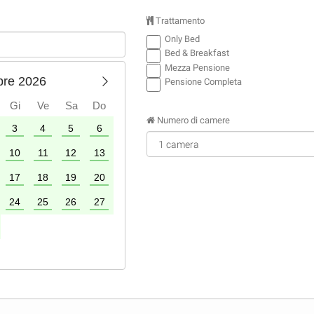
Trattamento
Only Bed
Bed & Breakfast
Mezza Pensione
bre 2026
Pensione Completa
Gi
Ve
Sa
Do
Numero di camere
3
4
5
6
1
2
3
4
10
11
12
13
5
6
7
8
9
10
11
17
18
19
20
12
13
14
15
16
17
18
24
25
26
27
19
20
21
22
23
24
25
26
27
28
29
30
31