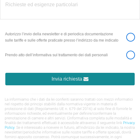
Autorizzo l’invio della newsletter e di periodica documentazione
sulle tariffe e sulle offerte praticate presso l’indirizzo da me indicato
Prendo atto dell’informativa sul trattamento dei dati personali
Invia richiesta
La informiamo che i dati da lei conferiti saranno trattati con mezzi informatici
nel rispetto dei principi stabiliti dalla normativa vigente in materia di
protezione di dati (Regolamento UE n. 679 del 2016) al solo fine di fornirle le
informazioni richieste, ed eventualmente per definire/confermare la
prenotazione di camere e altri servizi. L’informativa completa sulle modalità e
finalità dei trattamenti effettuati è accessibile attraverso il seguente link
Privacy
Policy
. Se è interessato a ricevere in futuro, all’indirizzo da lei indicato, la nostra
newsletter/periodiche informative sulle nostre tariffe e offerte speciali, dovrà
fornirci apposito consenso. Potrà comunque successivamente, in ogni