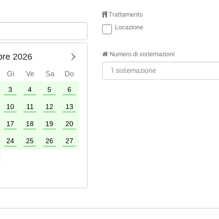
Trattamento
Locazione
Numero di sistemazioni
bre 2026
Gi
Ve
Sa
Do
3
4
5
6
1
2
3
4
10
11
12
13
5
6
7
8
9
10
11
17
18
19
20
12
13
14
15
16
17
18
24
25
26
27
19
20
21
22
23
24
25
26
27
28
29
30
31