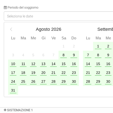
Periodo del soggiorno
Agosto 2026
Settem
Lu
Ma
Me
Gi
Ve
Sa
Do
Lu
Ma
Me
1
2
1
2
2
3
4
5
6
7
8
9
7
8
9
9
10
11
12
13
14
15
16
14
15
16
6
17
18
19
20
21
22
23
21
22
23
24
25
26
27
28
29
30
28
29
30
31
SISTEMAZIONE 1