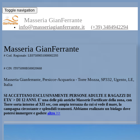
Toggle navigation
Masseria GianFerrante
info@masseriagianferrante.it
(+39) 348494229
Masseria GianFerrante
# Cod. Regionale: LE07509051000002293
# CIN: IT075090B500020668
Masseria Gianferrante, Presicce-Acquarica - Torre Mozza, SP332, Ugento
Italia
SI ACCETTANO ESCLUSIVAMENTE PERSONE ADULTE E RAGAZZI
ETA' > DI 12 ANNI. E' una delle più antiche Masserie Fortificate della zona,
Torre sorta intorno al XII sec, con ampia terrazza da cui si vede il mare, la
campagna circostante e splendidi tramonti. Abbiamo realizzato un biolago d
potersi immergere e godere
altro >>