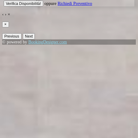
Piscina
-
WiFi
-
Aria Condizionata
-
Parcheggio
Promozioni in corso
Preventivo