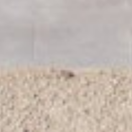
Arrivo - Partenza
Camera 1
Numero di ospiti
(compresi bambini e neonati)
Età(1) *
Età(2) *
*
seleziona l'età (al momento del check-in) di tutti gli ospiti compresi bambini e neo
Hai un codice Coupon?
oppure
Richiedi Preventivo
Verifica Disponibilità!
‹
›
×
×