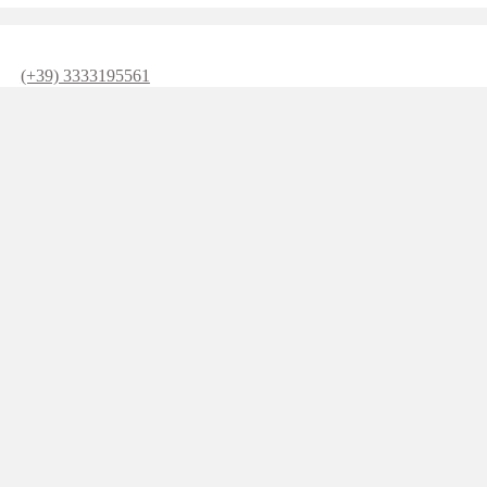
rri.it
(+39) 3333195561