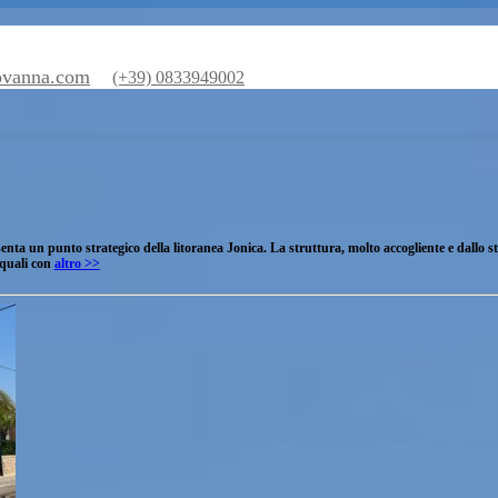
illagiovanna.com
(+39) 0833949002
e rappresenta un punto strategico della litoranea Jonica. La struttura, molto acco
une delle quali con
altro >>