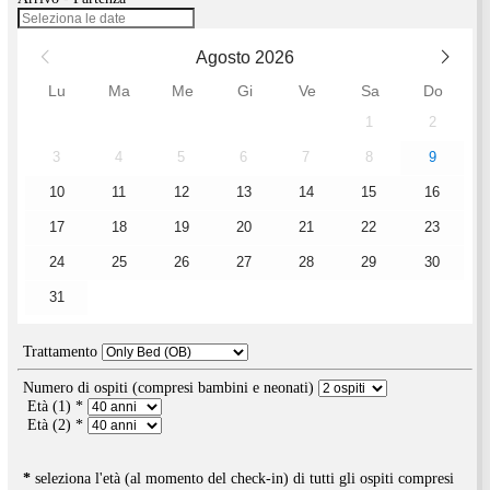
contattato.
Oops!
Si è verificato un errore. La preghiamo di riprovare.
Arrivo - Partenza
Agosto 2026
Lu
Ma
Me
Gi
Ve
Sa
D
1
2
2
3
4
5
6
7
8
9
9
10
11
12
13
14
15
16
6
17
18
19
20
21
22
23
24
25
26
27
28
29
30
31
Trattamento
Numero di ospiti (compresi bambini e neonati)