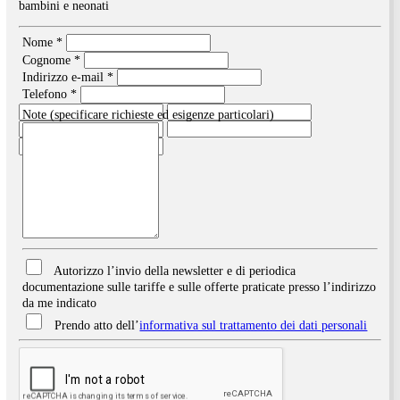
Età (1) *
Età (2) *
*
seleziona l'età (al momento del check-in) di tutti gli ospiti compr
bambini e neonati
Nome *
Cognome *
Indirizzo e-mail *
Telefono *
Note (specificare richieste ed esigenze particolari)
Autorizzo l’invio della newsletter e di periodica