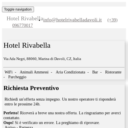
Toggle navigation
Hotel Rivabella
info@hotelrivabelladavoli.it
(+3
096770017
Hotel Rivabella
Via Ada Negri, 88060, Marina di Davoli, CZ, Italia
WiFi
-
Animali Ammessi
-
Aria Condizionata
-
Bar
-
Ristor
-
Parcheggio
Richiesta Preventivo
Richiedi un'offerta senza impegno. Un nostro operatore ti risponder
entro le prossime 24h.
Perfetto!
Riceverà a breve una nostra offerta. La ringraziamo per av