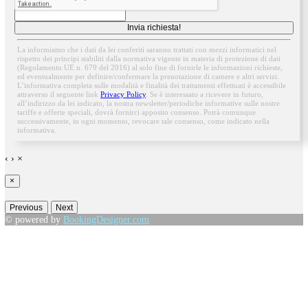
documentazione sulle tariffe e sulle offerte praticate presso l’indir
da me indicato
Prendo atto dell’
informativa sul trattamento dei dati persona
Invia richiesta!
La informiamo che i dati da lei conferiti saranno trattati con mezzi informatici nel
rispetto dei principi stabiliti dalla normativa vigente in materia di protezione di da
(Regolamento UE n. 679 del 2016) al solo fine di fornirle le informazioni richiest
ed eventualmente per definire/confermare la prenotazione di camere e altri servizi
L’informativa completa sulle modalità e finalità dei trattamenti effettuati è accessib
attraverso il seguente link
Privacy Policy
. Se è interessato a ricevere in futuro,
all’indirizzo da lei indicato, la nostra newsletter/periodiche informative sulle nostr
tariffe e offerte speciali, dovrà fornirci apposito consenso. Potrà comunque
successivamente, in ogni momento, revocare tale consenso, come indicato nella
informativa.
‹
›
×
×