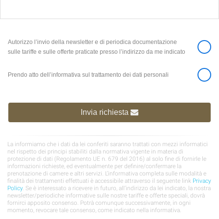
Autorizzo l’invio della newsletter e di periodica documentazione
sulle tariffe e sulle offerte praticate presso l’indirizzo da me indicato
Prendo atto dell’informativa sul trattamento dei dati personali
Invia richiesta
La informiamo che i dati da lei conferiti saranno trattati con mezzi informatici
nel rispetto dei principi stabiliti dalla normativa vigente in materia di
protezione di dati (Regolamento UE n. 679 del 2016) al solo fine di fornirle le
informazioni richieste, ed eventualmente per definire/confermare la
prenotazione di camere e altri servizi. L’informativa completa sulle modalità e
finalità dei trattamenti effettuati è accessibile attraverso il seguente link
Privacy
Policy
. Se è interessato a ricevere in futuro, all’indirizzo da lei indicato, la nostra
newsletter/periodiche informative sulle nostre tariffe e offerte speciali, dovrà
fornirci apposito consenso. Potrà comunque successivamente, in ogni
momento, revocare tale consenso, come indicato nella informativa.