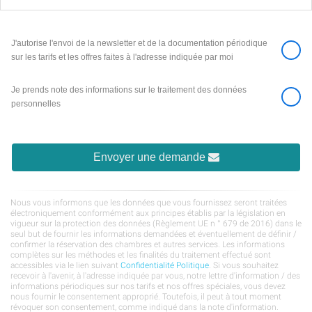
J'autorise l'envoi de la newsletter et de la documentation périodique
sur les tarifs et les offres faites à l'adresse indiquée par moi
Je prends note des informations sur le traitement des données
personnelles
Envoyer une demande
Nous vous informons que les données que vous fournissez seront traitées
électroniquement conformément aux principes établis par la législation en
vigueur sur la protection des données (Règlement UE n ° 679 de 2016) dans le
seul but de fournir les informations demandées et éventuellement de définir /
confirmer la réservation des chambres et autres services. Les informations
complètes sur les méthodes et les finalités du traitement effectué sont
accessibles via le lien suivant
Confidentialité Politique
. Si vous souhaitez
recevoir à l'avenir, à l'adresse indiquée par vous, notre lettre d'information / des
informations périodiques sur nos tarifs et nos offres spéciales, vous devez
nous fournir le consentement approprié. Toutefois, il peut à tout moment
révoquer son consentement, comme indiqué dans la note d'information.