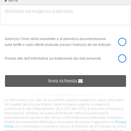
NOTE
Autorizzo l’invio della newsletter e di periodica documentazione
sulle tariffe e sulle offerte praticate presso l’indirizzo da me indicato
Prendo atto dell’informativa sul trattamento dei dati personali
Invia richiesta
La informiamo che i dati da lei conferiti saranno trattati con mezzi informatici
nel rispetto dei principi stabiliti dalla normativa vigente in materia di
protezione di dati (Regolamento UE n. 679 del 2016) al solo fine di fornirle le
informazioni richieste, ed eventualmente per definire/confermare la
prenotazione di camere e altri servizi. L’informativa completa sulle modalità e
finalità dei trattamenti effettuati è accessibile attraverso il seguente link
Privacy
Policy
. Se è interessato a ricevere in futuro, all’indirizzo da lei indicato, la nostra
newsletter/periodiche informative sulle nostre tariffe e offerte speciali, dovrà