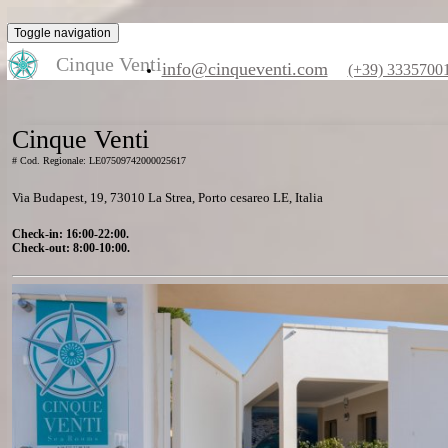
Toggle navigation
Cinque Venti
info@cinqueventi.com
(+39) 3
Cinque Venti
# Cod. Regionale: LE07509742000025617
Via Budapest, 19, 73010 La Strea, Porto cesareo LE, Italia
Check-in: 16:00-22:00.
Check-out: 8:00-10:00.