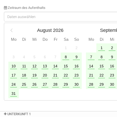
Zeitraum des Aufenthalts
August 2026
Septem
Mo
Di
Mi
Do
Fr
Sa
So
Mo
Di
Mi
1
2
1
2
2
3
4
5
6
7
8
9
7
8
9
9
10
11
12
13
14
15
16
14
15
16
6
17
18
19
20
21
22
23
21
22
23
24
25
26
27
28
29
30
28
29
30
31
UNTERKUNFT 1