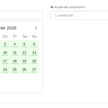
Anzahl der Unterkünfte
ber 2026
Do
Fr
Sa
So
3
4
5
6
1
2
3
4
10
11
12
13
5
6
7
8
9
10
11
17
18
19
20
12
13
14
15
16
17
18
24
25
26
27
19
20
21
22
23
24
25
26
27
28
29
30
31