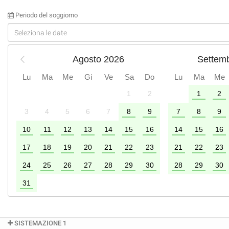
Periodo del soggiorno
Agosto 2026
Settem
Lu
Ma
Me
Gi
Ve
Sa
Do
Lu
Ma
Me
1
2
1
2
2
3
4
5
6
7
8
9
7
8
9
9
10
11
12
13
14
15
16
14
15
16
6
17
18
19
20
21
22
23
21
22
23
24
25
26
27
28
29
30
28
29
30
31
SISTEMAZIONE 1