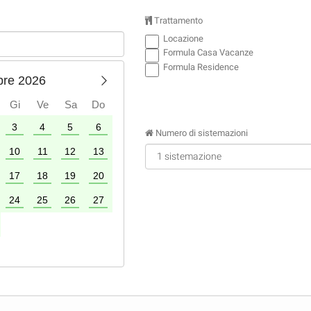
Trattamento
Locazione
Formula Casa Vacanze
Formula Residence
bre 2026
Gi
Ve
Sa
Do
3
4
5
6
1
2
3
4
Numero di sistemazioni
10
11
12
13
5
6
7
8
9
10
11
17
18
19
20
12
13
14
15
16
17
18
24
25
26
27
19
20
21
22
23
24
25
26
27
28
29
30
31