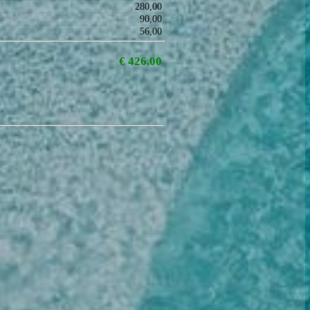
Prezzo (€)
280,00
90,00
56,00
€
426,00