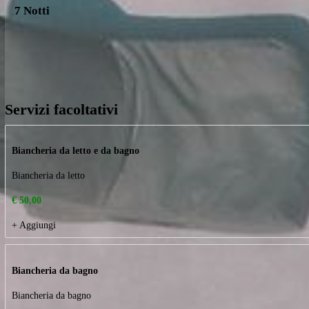
Partenza:
Domenica 17/05/2026
7 Notti
Servizi facoltativi
Biancheria da letto e da bagno
Biancheria da letto
€ 50,00