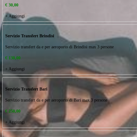
+ Aggiungi
Biancheria da bagno
Biancheria da bagno
€ 30,00
+ Aggiungi
Servizio Transfert Brindisi
Servizio transfert da e per aeroporto di Brindisi max 3 persone
€ 130,00
+ Aggiungi