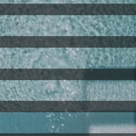
€
426,00
Continua >>