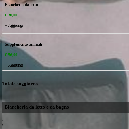
Servizio Transfert Bari
Servizio transfert da e per aeroporto di Bari max 3 persone
€ 250,00
+ Aggiungi
Biancheria da letto
€ 30,00
+ Aggiungi
Supplemento animali
€ 56,00