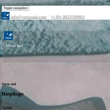
Toggle navigation
info@versosud.com
(+39) 0833599903
Verso sud
Verso sud
Riepilogo