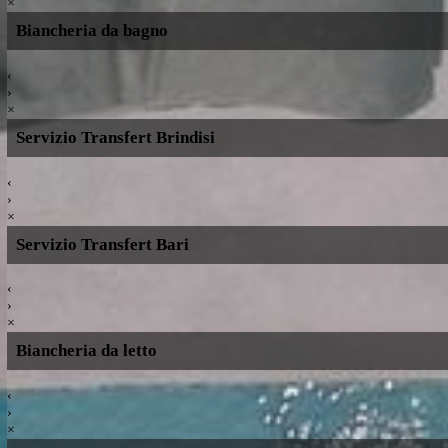
+ Aggiungi
Totale soggiorno
Biancheria da letto e da bagno
‹
›
×
Biancheria da bagno
‹
›
×
Servizio Transfert Brindisi