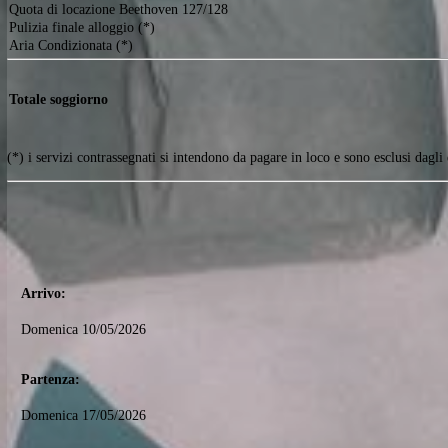
Tariffe
Quota di locazione Beethoven 127/128
Pulizia finale alloggio (*)
Aria Condizionata (*)
Totale soggiorno
(*) i servizi contrassegnati si intendono da pagare in loco e sono esclu
Arrivo:
Domenica 10/05/2026