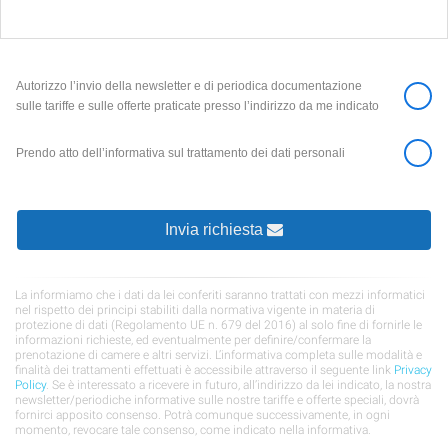
Autorizzo l’invio della newsletter e di periodica documentazione
sulle tariffe e sulle offerte praticate presso l’indirizzo da me indicato
Prendo atto dell’informativa sul trattamento dei dati personali
Invia richiesta
La informiamo che i dati da lei conferiti saranno trattati con mezzi informatici
nel rispetto dei principi stabiliti dalla normativa vigente in materia di
protezione di dati (Regolamento UE n. 679 del 2016) al solo fine di fornirle le
informazioni richieste, ed eventualmente per definire/confermare la
prenotazione di camere e altri servizi. L’informativa completa sulle modalità e
finalità dei trattamenti effettuati è accessibile attraverso il seguente link
Privacy
Policy
. Se è interessato a ricevere in futuro, all’indirizzo da lei indicato, la nostra
newsletter/periodiche informative sulle nostre tariffe e offerte speciali, dovrà
fornirci apposito consenso. Potrà comunque successivamente, in ogni
momento, revocare tale consenso, come indicato nella informativa.