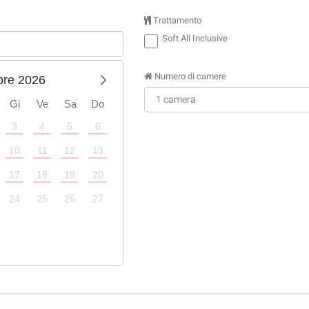
Trattamento
Soft All Inclusive
Numero di camere
bre 2026
Gi
Ve
Sa
Do
3
4
5
6
1
2
3
4
10
11
12
13
5
6
7
8
9
10
11
17
18
19
20
12
13
14
15
16
17
18
24
25
26
27
19
20
21
22
23
24
25
26
27
28
29
30
31