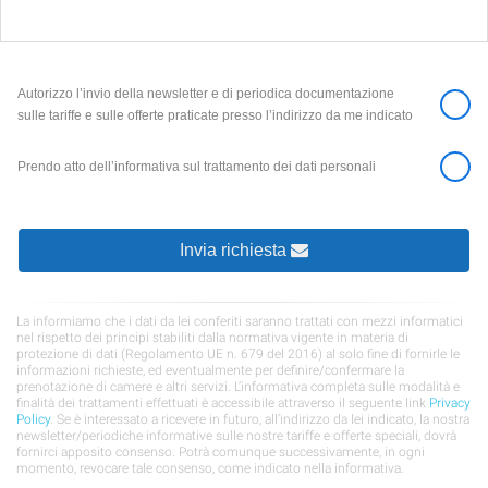
Autorizzo l’invio della newsletter e di periodica documentazione
sulle tariffe e sulle offerte praticate presso l’indirizzo da me indicato
Prendo atto dell’informativa sul trattamento dei dati personali
Invia richiesta
La informiamo che i dati da lei conferiti saranno trattati con mezzi informatici
nel rispetto dei principi stabiliti dalla normativa vigente in materia di
protezione di dati (Regolamento UE n. 679 del 2016) al solo fine di fornirle le
informazioni richieste, ed eventualmente per definire/confermare la
prenotazione di camere e altri servizi. L’informativa completa sulle modalità e
finalità dei trattamenti effettuati è accessibile attraverso il seguente link
Privacy
Policy
. Se è interessato a ricevere in futuro, all’indirizzo da lei indicato, la nostra
newsletter/periodiche informative sulle nostre tariffe e offerte speciali, dovrà
fornirci apposito consenso. Potrà comunque successivamente, in ogni
momento, revocare tale consenso, come indicato nella informativa.