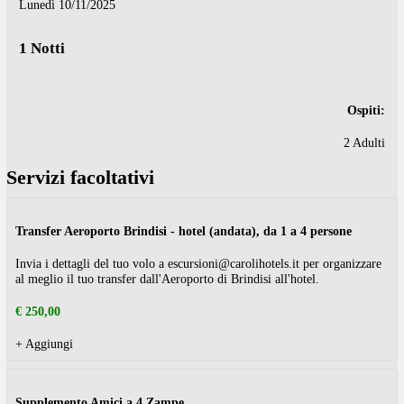
Domenica 09/11/2025
Partenza:
Lunedì 10/11/2025
1 Notti
Os
2 A
Servizi facoltativi
Transfer Aeroporto Brindisi - hotel (andata), da 1 a 4 persone
Invia i dettagli del tuo volo a escursioni@carolihotels.it per organiz
al meglio il tuo transfer dall'Aeroporto di Brindisi all'hotel.