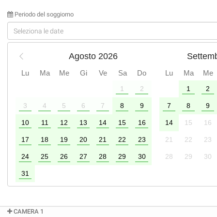
Periodo del soggiorno
Agosto 2026
Settem
Lu
Ma
Me
Gi
Ve
Sa
Do
Lu
Ma
Me
1
2
1
2
2
3
4
5
6
7
8
9
7
8
9
9
10
11
12
13
14
15
16
14
15
16
6
17
18
19
20
21
22
23
21
22
23
24
25
26
27
28
29
30
28
29
30
31
CAMERA 1