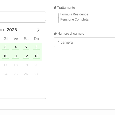
Trattamento
Formula Residence
Pensione Completa
bre 2026
Numero di camere
Gi
Ve
Sa
Do
3
4
5
6
1
2
3
4
10
11
12
13
5
6
7
8
9
10
11
17
18
19
20
12
13
14
15
16
17
18
24
25
26
27
19
20
21
22
23
24
25
26
27
28
29
30
31