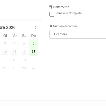
Trattamento
Pensione Completa
Numero di camere
bre 2026
Gi
Ve
Sa
Do
3
4
5
6
1
2
3
4
10
11
12
13
5
6
7
8
9
10
11
17
18
19
20
12
13
14
15
16
17
18
24
25
26
27
19
20
21
22
23
24
25
26
27
28
29
30
31