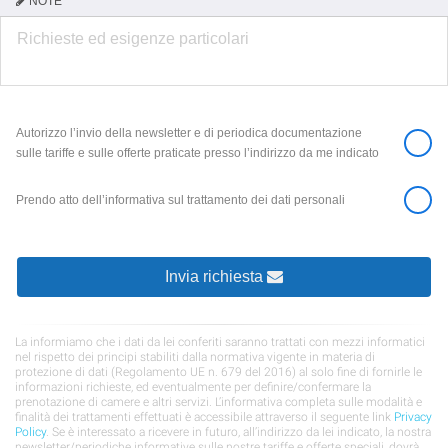
NOTE
Autorizzo l’invio della newsletter e di periodica documentazione
sulle tariffe e sulle offerte praticate presso l’indirizzo da me indicato
Prendo atto dell’informativa sul trattamento dei dati personali
Invia richiesta
La informiamo che i dati da lei conferiti saranno trattati con mezzi informatici
nel rispetto dei principi stabiliti dalla normativa vigente in materia di
protezione di dati (Regolamento UE n. 679 del 2016) al solo fine di fornirle le
informazioni richieste, ed eventualmente per definire/confermare la
prenotazione di camere e altri servizi. L’informativa completa sulle modalità e
finalità dei trattamenti effettuati è accessibile attraverso il seguente link
Privacy
Policy
. Se è interessato a ricevere in futuro, all’indirizzo da lei indicato, la nostra
newsletter/periodiche informative sulle nostre tariffe e offerte speciali, dovrà