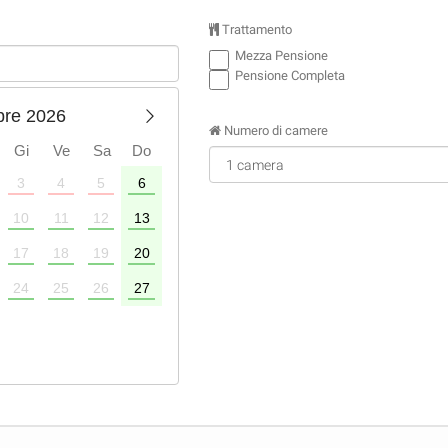
Trattamento
Mezza Pensione
Pensione Completa
bre 2026
Numero di camere
Gi
Ve
Sa
Do
3
4
5
6
1
2
3
4
10
11
12
13
5
6
7
8
9
10
11
17
18
19
20
12
13
14
15
16
17
18
24
25
26
27
19
20
21
22
23
24
25
26
27
28
29
30
31